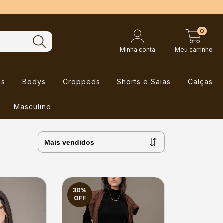
0
Minha conta
Meu carrinho
is
Bodys
Croppeds
Shorts e Saias
Calças
Masculino
30
%
OFF