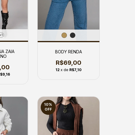
+1
IA ZAIA
BODY RENDA
INO
R$69,00
,00
12
x de
R$7,10
$9,16
10
%
OFF