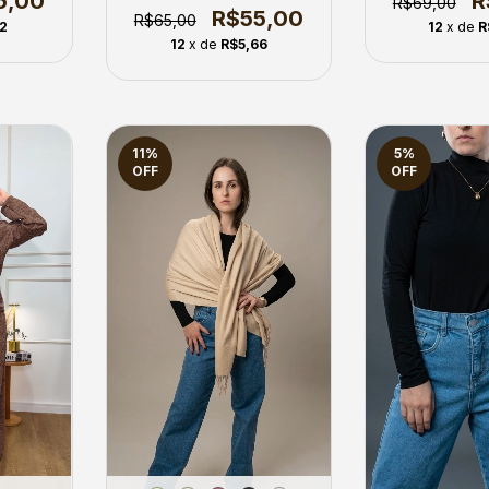
R
5,00
R$69,00
R$55,00
R$65,00
12
x de
R
72
12
x de
R$5,66
11
%
5
%
OFF
OFF