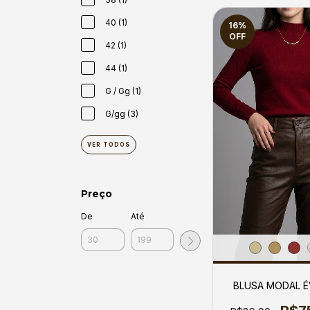
40 (1)
16
%
OFF
42 (1)
44 (1)
G / Gg (1)
G/gg (3)
VER TODOS
Preço
De
Até
BLUSA MODAL 