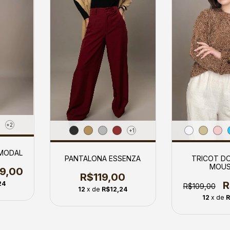
+2
+1
MODAL
TRICOT DO
PANTALONA ESSENZA
MOUS
19,00
R$119,00
R
24
R$109,00
12
x de
R$12,24
12
x de
R