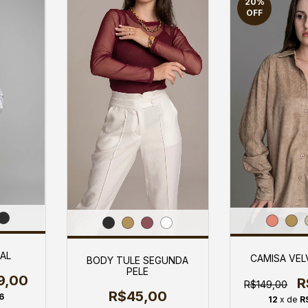
20
%
OFF
AL
CAMISA VEL
BODY TULE SEGUNDA
PELE
9,00
R
R$149,00
R$45,00
6
12
x de
R