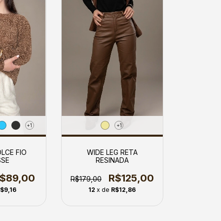
+1
+1
LCE FIO
WIDE LEG RETA
SE
RESINADA
$89,00
R$125,00
R$179,00
$9,16
12
x de
R$12,86