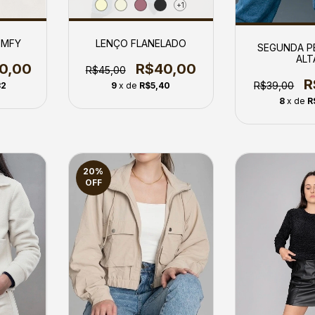
+1
OMFY
LENÇO FLANELADO
SEGUNDA P
ALT
10,00
R$40,00
R$45,00
R
R$39,00
32
9
x de
R$5,40
8
x de
R
20
%
OFF