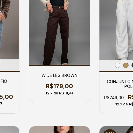
WIDE LEG BROWN
 FIO
CONJUNTO 
R$179,00
POL
12
x de
R$18,41
5,00
R
R$249,00
77
12
x de
R