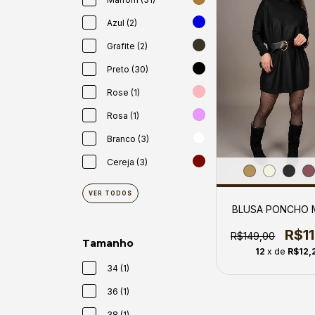
Azul (2)
Grafite (2)
Preto (30)
Rose (1)
Rosa (1)
Branco (3)
Cereja (3)
VER TODOS
BLUSA PONCHO 
R$1
R$149,00
Tamanho
12
x de
R$12,
34 (1)
36 (1)
38 (1)