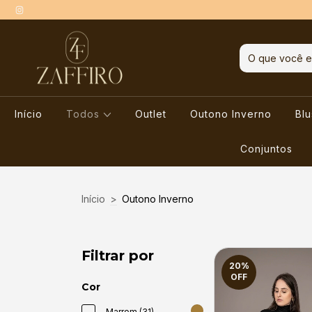
Início
Todos
Outlet
Outono Inverno
Bl
Conjuntos
Início
>
Outono Inverno
Filtrar por
20
%
OFF
Cor
Marrom (31)