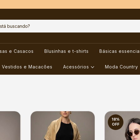
usas e Casacos
Blusinhas e t-shirts
Básicas essencia
Vestidos e Macacões
Acessórios
Moda Country
18
%
OFF