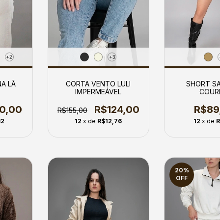
+3
+2
CORTA VENTO LULI
SHORT SA
A LÃ
IMPERMEÁVEL
COUR
R$124,00
R$89
10,00
R$155,00
12
x de
R$12,76
12
x de
R
32
20
%
OFF