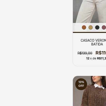
CASACO VERON
BATIDA
R$1
R$139,00
12
x de
R$11,
13
%
OFF