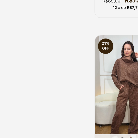
R$7
R$89,00
12
x de
R$7,
21
%
OFF