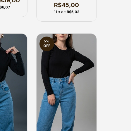
$59,00
R$45,00
$6,07
11
x de
R$5,03
5
%
OFF