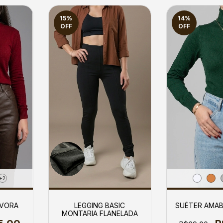
15
%
14
%
OFF
OFF
+2
SUÉTER AMAB
LEGGING BASIC
ÉVORA
MONTARIA FLANELADA