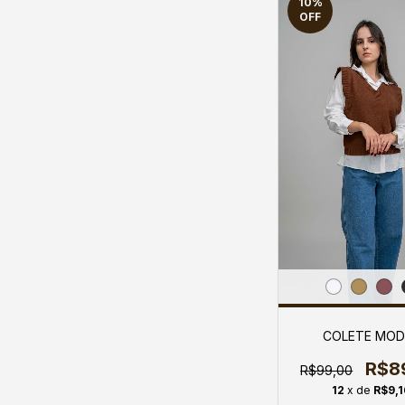
10
%
OFF
COLETE MOD
R$8
R$99,00
12
x de
R$9,1