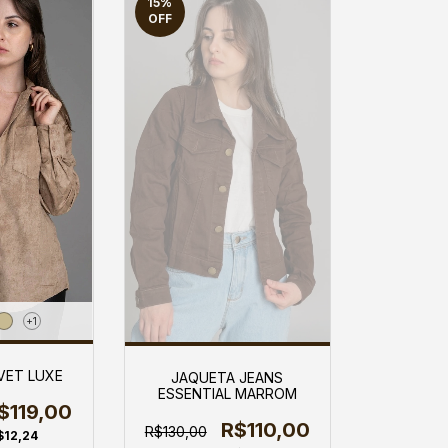
15
%
OFF
+1
VET LUXE
JAQUETA JEANS
ESSENTIAL MARROM
$119,00
R$110,00
R$130,00
$12,24