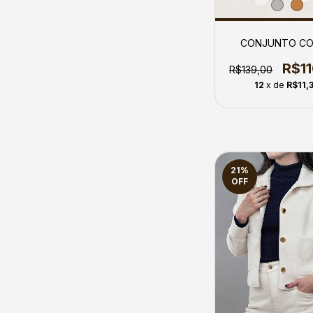
CONJUNTO C
R$1
R$139,00
12
x de
R$11,
21
%
OFF