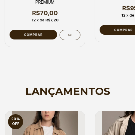
PREMIUM
R$9
R$70,00
12
x d
12
x de
R$7,20
COMPRAR
COMPRAR
LANÇAMENTOS
20
%
OFF