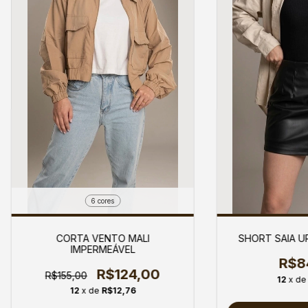
6 cores
CORTA VENTO MALI
SHORT SAIA U
IMPERMEÁVEL
R$8
R$124,00
R$155,00
12
x d
12
x de
R$12,76