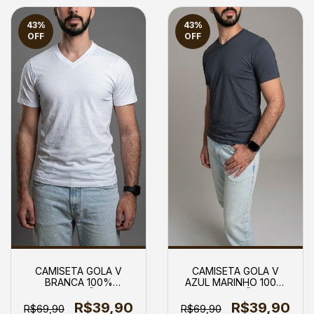
43
%
43
%
OFF
OFF
CAMISETA GOLA V
CAMISETA GOLA V
AZUL MARINHO 100%
BRANCA 100%
ALGODÃO
ALGODÃO
R$39,90
R$39,90
R$69,90
R$69,90