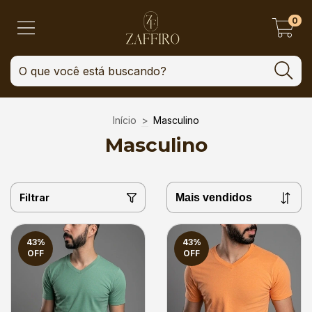
0
Início
>
Masculino
Masculino
Filtrar
43
%
43
%
OFF
OFF