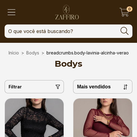
0
Início
>
Bodys
>
breadcrumbs.body-lavinia-alcinha-verao
Bodys
Filtrar