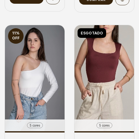
11
%
ESGOTADO
OFF
5 cores
5 cores