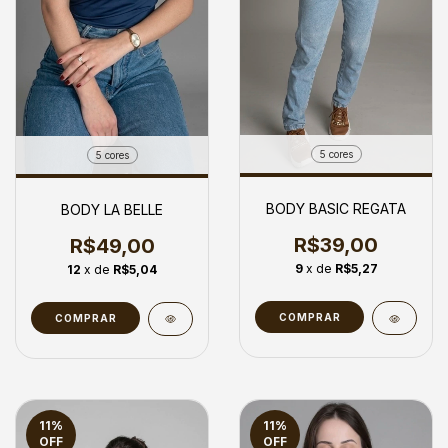
5 cores
5 cores
BODY BASIC REGATA
BODY LA BELLE
R$39,00
R$49,00
9
x de
R$5,27
12
x de
R$5,04
COMPRAR
COMPRAR
11
%
11
%
OFF
OFF