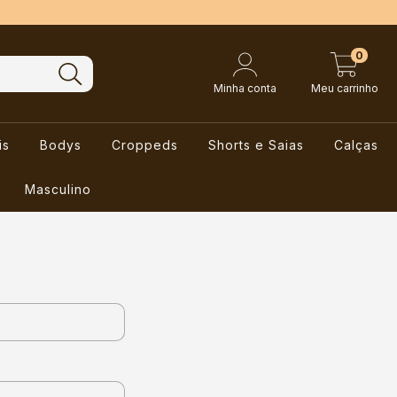
0
Minha conta
Meu carrinho
is
Bodys
Croppeds
Shorts e Saias
Calças
Masculino