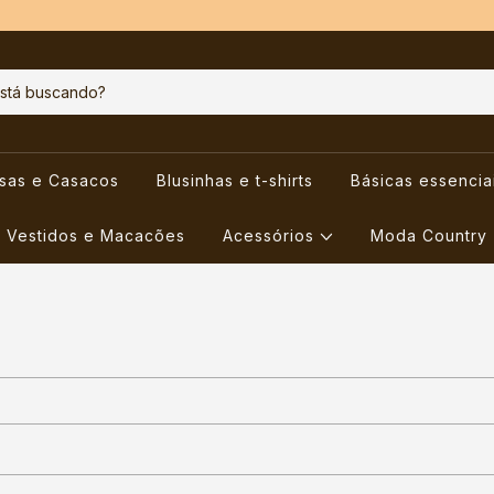
usas e Casacos
Blusinhas e t-shirts
Básicas essencia
Vestidos e Macacões
Acessórios
Moda Country